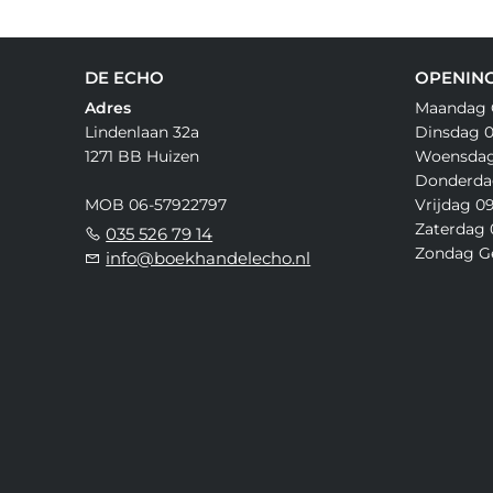
DE ECHO
OPENING
Adres
Maandag 
Lindenlaan 32a
Dinsdag 09
1271 BB Huizen
Woensdag 
Donderdag
MOB 06-57922797
Vrijdag 09
Zaterdag 0
035 526 79 14
Zondag G
info@boekhandelecho.nl