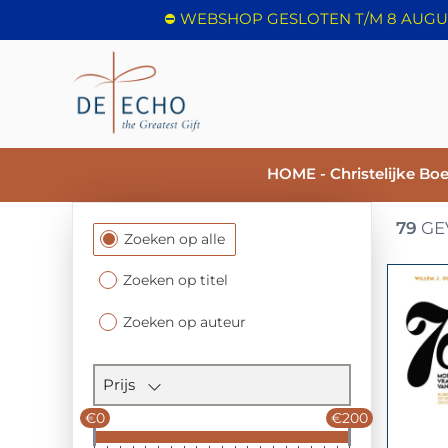
HOME - Christelijke Bo
79
GE
Filtersectie
Zoeken op alle
Zoeken op titel
Zoeken op auteur
Prijs
€0
€200