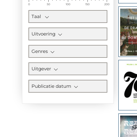
0
50
100
150
200
Taal
Uitvoering
Genres
Uitgever
Publicatie datum