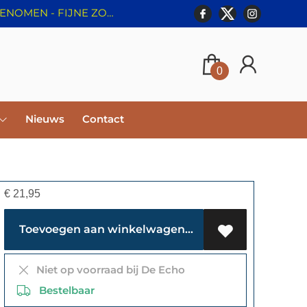
⛔️ WEBSHOP GESLOTEN T/M 8 AUGUSTUS - BESTELLINGEN WORDEN NIET IN BEHANDELING GENOMEN - FIJNE ZOMER!
0
Nieuws
Contact
€
21,95
Toevoegen aan winkelwagen
Niet op voorraad bij De Echo
Bestelbaar