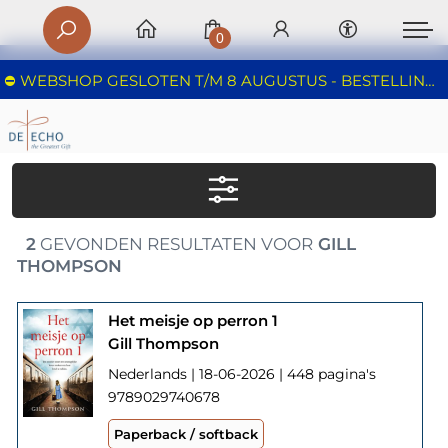
0
⛔️ WEBSHOP GESLOTEN T/M 8 AUGUSTUS - BESTELLINGEN WORDEN NIET IN BEHANDELING GENOMEN - FIJNE ZOMER!
2
GEVONDEN RESULTATEN VOOR
GILL
THOMPSON
Het meisje op perron 1
Gill Thompson
Nederlands | 18-06-2026 | 448 pagina's
9789029740678
Paperback / softback