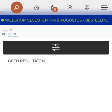
0
⛔️ WEBSHOP GESLOTEN T/M 8 AUGUSTUS - BESTELLINGEN WORDEN NIET IN BEHANDELING GENOMEN - FIJNE ZOMER!
GEEN RESULTATEN