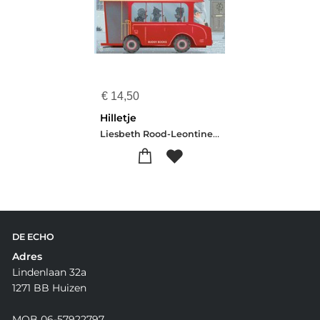
€
14,50
Hilletje
Liesbeth Rood-Leontine Gaasenbeek
DE ECHO
Adres
Lindenlaan 32a
1271 BB Huizen
MOB 06-57922797