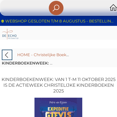
⛔️ WEBSHOP GESLOTEN T/M 8 AUGUSTUS - BESTELLINGEN WORDEN NIET IN BEHANDELING GENOMEN - FIJNE ZOMER!
HOME - Christelijke Boekhandel De Echo – Huizen | Boeken & Cadeaus
KINDERBOEKENWEEK: Van 1 t-m 11 oktober 2025 is de Actieweek Christelijke Kinderboeken 2025
KINDERBOEKENWEEK: VAN 1 T-M 11 OKTOBER 2025
IS DE ACTIEWEEK CHRISTELIJKE KINDERBOEKEN
2025