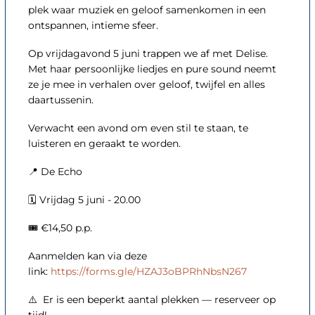
plek waar muziek en geloof samenkomen in een
ontspannen, intieme sfeer.
Op vrijdagavond 5 juni trappen we af met Delise.
Met haar persoonlijke liedjes en pure sound neemt
ze je mee in verhalen over geloof, twijfel en alles
daartussenin.
Verwacht een avond om even stil te staan, te
luisteren en geraakt te worden.
📍 De Echo
🗓️ Vrijdag 5 juni - 20.00
🎟️ €14,50 p.p.
Aanmelden kan via deze
link:
https://forms.gle/HZAJ3oBPRhNbsN267
⚠️ Er is een beperkt aantal plekken — reserveer op