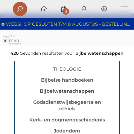
0
⛔️ WEBSHOP GESLOTEN T/M 8 AUGUSTUS - BESTELLINGEN WORDEN NIET IN BEHANDELING GENOMEN - FIJNE ZOMER!
420
Gevonden resultaten voor
bijbelwetenschappen
THEOLOGIE
Bijbelse handboeken
Bijbelwetenschappen
Godsdienstwijsbegeerte en
ethiek
Kerk- en dogmengeschiedenis
Jodendom