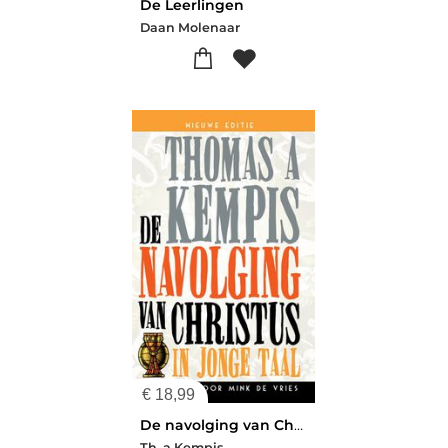
De Leerlingen
Daan Molenaar
€
18,99
De navolging van Christus in jonge taal
Th. a Kempis