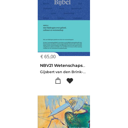
€
65,00
NBV21 Wetenschapsbijbel
Gijsbert van den Brink-Leene Almatine-Trees van Montfoort