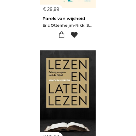
€
29,99
Parels van wijsheid
Eric Ottenheijm-Nikki Spoelstra