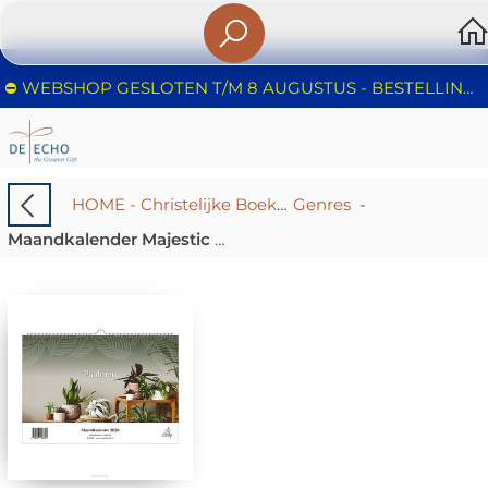
⛔️ WEBSHOP GESLOTEN T/M 8 AUGUSTUS - BESTELLINGEN WORDEN NIET IN BEHANDELING GENOMEN - FIJNE ZOMER!
HOME - Christelijke Boekhandel De Echo – Huizen | Boeken & Cadeaus
Genres
-
Maandkalender Majestic Ally