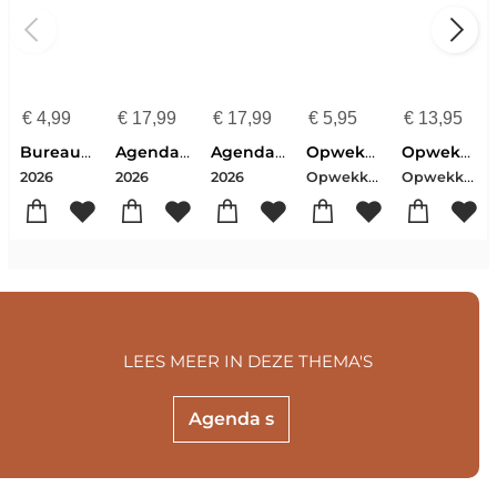
€
4,99
€
17,99
€
17,99
€
5,95
€
13,95
Bureaukalender Marjoleins Creations
Agenda Majestically
Agenda Hour Of Power Je Bent Geliefd
Opwekking Tekstboekje 50 Compleet 1-921
Opwekking Muziekboek 50
Opwekking 2026
Opwekking 2026
2026
2026
2026
LEES MEER IN DEZE THEMA'S
Agenda s