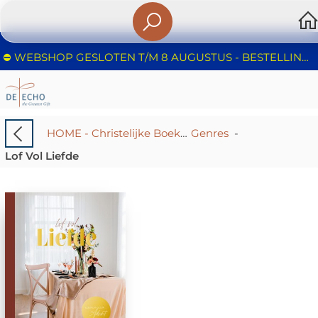
⛔️ WEBSHOP GESLOTEN T/M 8 AUGUSTUS - BESTELLINGEN WORDEN NIET IN BEHANDELING GENOMEN - FIJNE ZOMER!
HOME - Christelijke Boekhandel De Echo – Huizen | Boeken & Cadeaus
Genres
-
Lof Vol Liefde