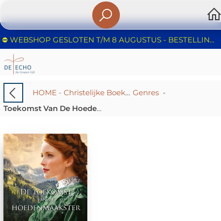
⛔️ WEBSHOP GESLOTEN T/M 8 AUGUSTUS - BESTELLINGEN WORDEN NIET IN BEHANDELING GENOMEN - FIJNE ZOMER!
HOME - Christelijke Boekhandel De Echo – Huizen | Boeken & Cadeaus
Genres
-
Toekomst Van De Hoedenmaakster