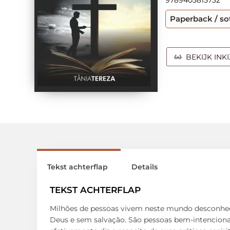
9789403815732
Paperback / so
BEKIJK INK
Tekst achterflap
Details
TEKST ACHTERFLAP
Milhões de pessoas vivem neste mundo desconhec
Deus e sem salvação. São pessoas bem-intencionad