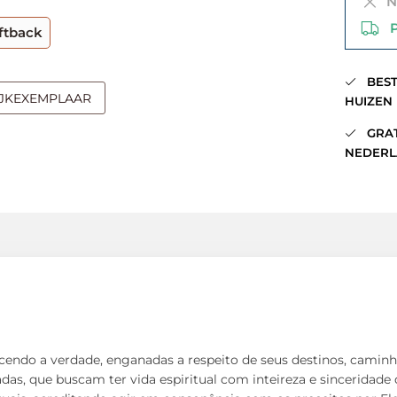
Ni
PO
ftback
BESTE
IJKEXEMPLAAR
HUIZEN
GRATI
NEDERLA
endo a verdade, enganadas a respeito de seus destinos, camin
as, que buscam ter vida espiritual com inteireza e sinceridad