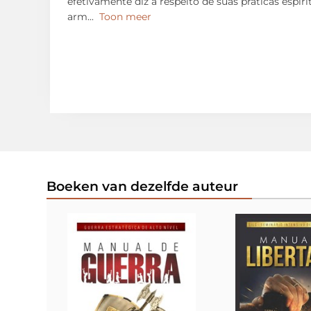
efetivamente diz a respeito de suas práticas espi
arm
...
Toon meer
Boeken van dezelfde auteur