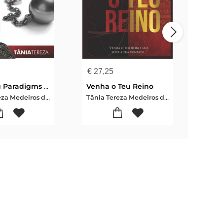
€
27,25
€
16
Breaking Paradigms About Spiritual Inheritances
Venha o Teu Reino
Tânia Tereza Medeiros de Carvalho
Tânia Tereza Medeiros de Carvalho