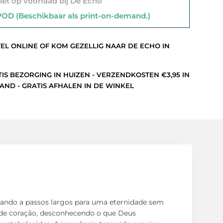
et op voorraad bij De Echo
D (Beschikbaar als print-on-demand.)
L ONLINE OF KOM GEZELLIG NAAR DE ECHO IN
S BEZORGING IN HUIZEN - VERZENDKOSTEN €3,95 IN
ND - GRATIS AFHALEN IN DE WINKEL
hando a passos largos para uma eternidade sem
e de coração, desconhecendo o que Deus