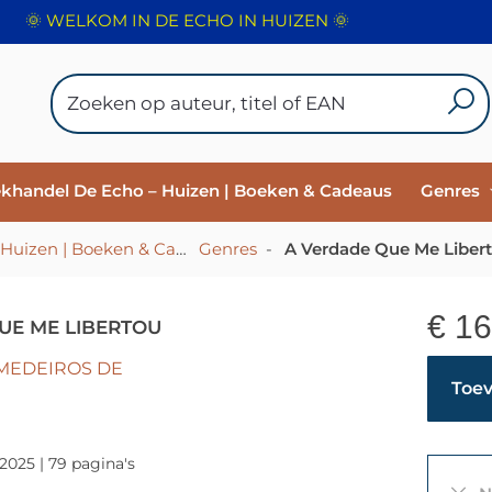
🌞 WELKOM IN DE ECHO IN HUIZEN 🌞
ekhandel De Echo – Huizen | Boeken & Cadeaus
Genres
HOME - Christelijke Boekhandel De Echo – Huizen | Boeken & Cadeaus
Genres
-
-
A Verdade Que Me Liber
€
16
UE ME LIBERTOU
 MEDEIROS DE
Toev
2025 | 79 pagina's