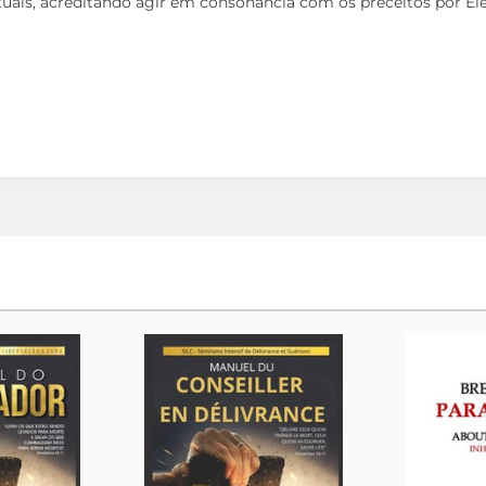
rituais, acreditando agir em consonância com os preceitos por El