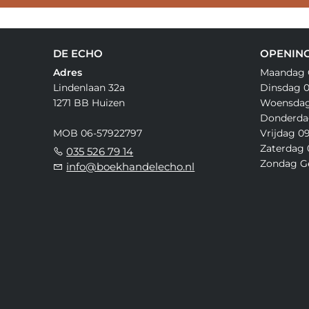
DE ECHO
OPENING
Adres
Maandag 
Lindenlaan 32a
Dinsdag 09
1271 BB Huizen
Woensdag 
Donderdag
MOB 06-57922797
Vrijdag 09
Zaterdag 0
035 526 79 14
Zondag G
info@boekhandelecho.nl