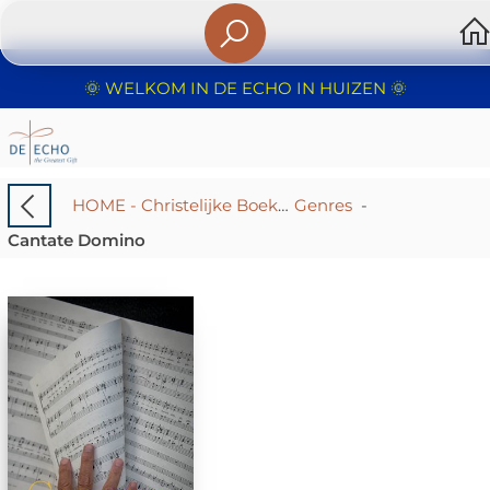
🌞 WELKOM IN DE ECHO IN HUIZEN 🌞
HOME - Christelijke Boekhandel De Echo – Huizen | Boeken & Cadeaus
Genres
-
Cantate Domino