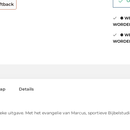
Op
ftback
⛔️ WE
WORDEN
⛔️ WE
WORDEN
lap
Details
ke uitgave. Met het evangelie van Marcus, sportieve Bijbelstudi