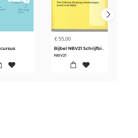
€
55,00
€
65
lcursus
Bijbel NBV21 Schrijfbijbel
NBV21
NBV