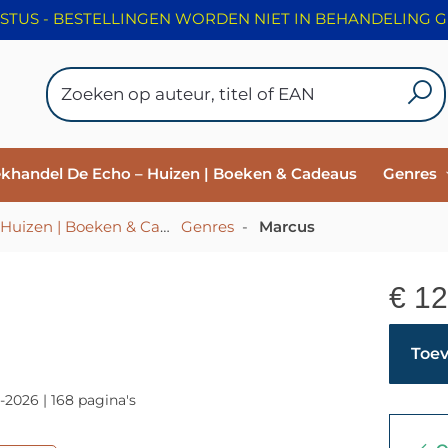
ekhandel De Echo – Huizen | Boeken & Cadeaus
Genres
HOME - Christelijke Boekhandel De Echo – Huizen | Boeken & Cadeaus
Genres
-
-
Marcus
€
12
Toev
-2026 | 168 pagina's