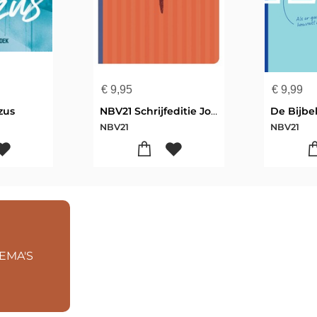
€
9,95
€
9,99
zus
NBV21 Schrijfeditie Johannes
De Bijbe
NBV21
NBV21
EMA'S