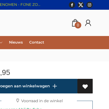
⛔️ WEBSHOP GESLOTEN T/M 8 AUGUSTUS - BESTELLINGEN WORDEN NIET IN BEHANDELING GENOMEN - FIJNE ZOMER!
0
Nieuws
Contact
,95
oegen aan winkelwagen
Voorraad in de winkel