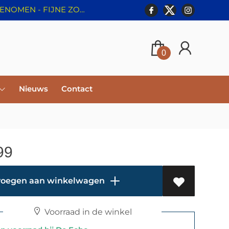
⛔️ WEBSHOP GESLOTEN T/M 8 AUGUSTUS - BESTELLINGEN WORDEN NIET IN BEHANDELING GENOMEN - FIJNE ZOMER!
0
Nieuws
Contact
99
oegen aan winkelwagen
Voorraad in de winkel