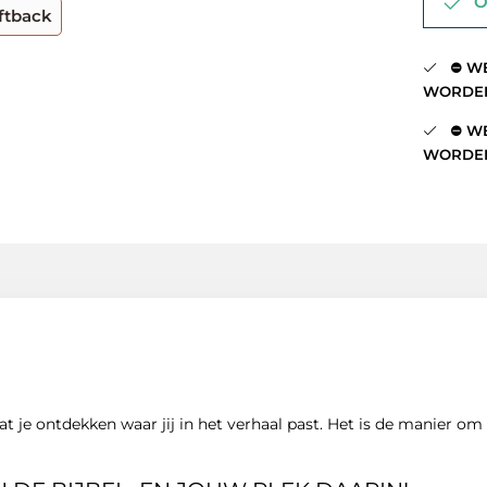
Op
ftback
⛔️ WE
WORDEN
⛔️ WE
WORDEN
 je ontdekken waar jij in het verhaal past. Het is de manier om de