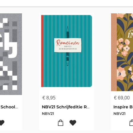
€
8,95
€
69,00
Bijbel | NBV21 Schooleditie
NBV21 Schrijfeditie Romeinen
Inspire B
NBV21
NBV21