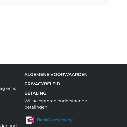
ALGEMENE VOORWAARDEN
PRIVACYBELEID
ag en is
BETALING
Wij accepteren onderstaande
betalingen
ederland