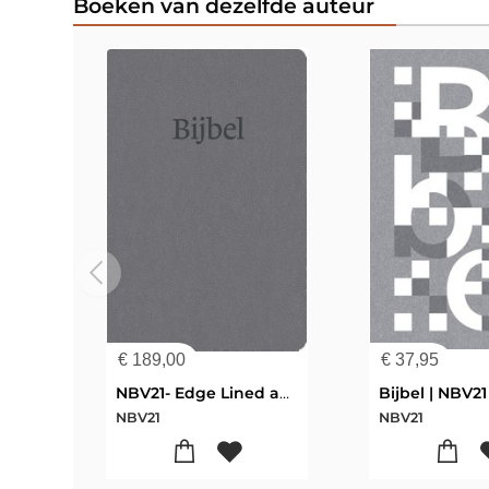
Boeken van dezelfde auteur
€
189,00
€
37,95
NBV21- Edge Lined antraciet
NBV21
NBV21