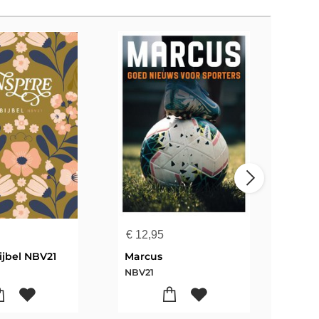
€
12,95
€
19
ijbel NBV21
Marcus
Lev
NBV21
NBV