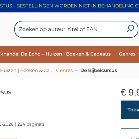
ekhandel De Echo – Huizen | Boeken & Cadeaus
Genres
HOME - Christelijke Boekhandel De Echo – Huizen | Boeken & Cadeaus
Genres
-
-
De Bijbelcursus
€
9,
RSUS
Toev
6-2026 | 224 pagina's