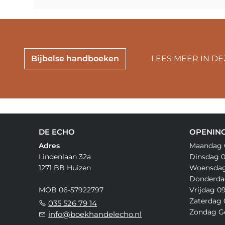
Bijbelse handboeken
LEES MEER IN DE
DE ECHO
OPENING
Adres
Maandag 
Lindenlaan 32a
Dinsdag 09
1271 BB Huizen
Woensdag 
Donderdag
MOB 06-57922797
Vrijdag 09
Zaterdag 0
035 526 79 14
Zondag G
info@boekhandelecho.nl