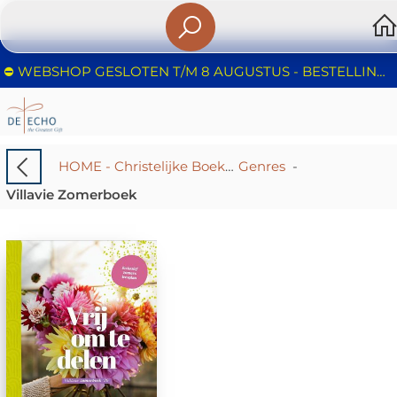
⛔️ WEBSHOP GESLOTEN T/M 8 AUGUSTUS - BESTELLINGEN WORDEN NIET IN BEHANDELING GENOMEN - FIJNE ZOMER!
HOME - Christelijke Boekhandel De Echo – Huizen | Boeken & Cadeaus
Genres
-
Villavie Zomerboek