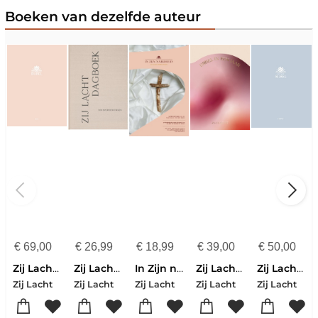
Boeken van dezelfde auteur
€
69,00
€
26,99
€
18,99
€
39,00
€
50,00
Zij Lacht Bijbel HSV
Zij Lacht dagboek
In Zijn nabijheid
Zij Lacht NBV21 in een jaar
Zij Lacht pocketbijbel NBV21
Zij Lacht
Zij Lacht
Zij Lacht
Zij Lacht
Zij Lacht