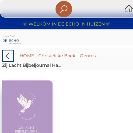
🌞 WELKOM IN DE ECHO IN HUIZEN 🌞
HOME - Christelijke Boekhandel De Echo – Huizen | Boeken & Cadeaus
Genres
-
Zij Lacht Bijbeljournal Handelingen HSV