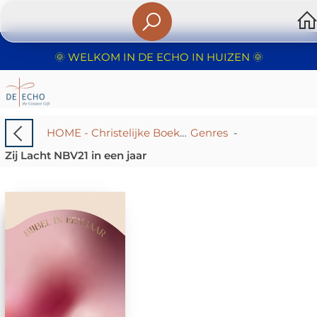
🌞 WELKOM IN DE ECHO IN HUIZEN 🌞
HOME - Christelijke Boekhandel De Echo – Huizen | Boeken & Cadeaus
Genres
-
Zij Lacht NBV21 in een jaar