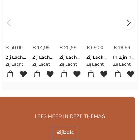
€
50,00
€
14,99
€
26,99
€
69,00
€
18,99
Zij Lacht pocketbijbel HSV
Zij Lacht Bijbeljournal Handelingen NBV21
Zij Lacht dagboek
Zij Lacht Bijbel NBV21
In Zijn nabijheid
Zij Lacht
Zij Lacht
Zij Lacht
Zij Lacht
Zij Lacht
LEES MEER IN DEZE THEMA'S
Bijbels