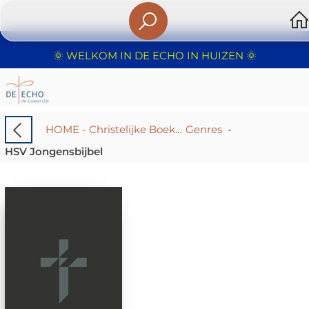
🌞 WELKOM IN DE ECHO IN HUIZEN 🌞
HOME - Christelijke Boekhandel De Echo – Huizen | Boeken & Cadeaus
Genres
-
HSV Jongensbijbel