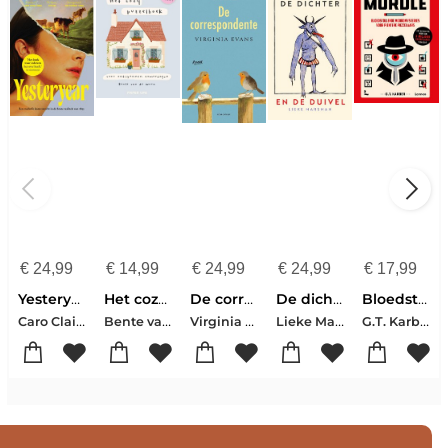
€
24,99
€
14,99
€
24,99
€
24,99
€
17,99
Yesteryear
Het cozy puzzelboek voor ontspannen zomerdagen
De correspondente
De dichter en de duivel
Bloedstollende moordmysteries voor pientere puzzelaars
Caro Claire Burke
Bente van de Wouw
Virginia Evans
Lieke Marsman
G.T. Karber