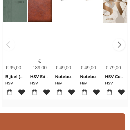
€
€
95,00
189,00
€
49,00
€
49,00
€
79,00
Bijbel (HSV) - groen leer met duimgrepen
HSV Edge Lined - bruin
Notebookbijbel Zwart
Notebookbijbel Aardetint
HSV Compacte Studiebijbel
HSV
HSV
Hsv
Hsv
HSV