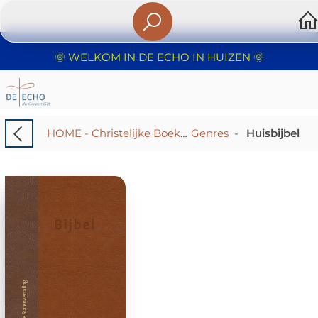
🌞 WELKOM IN DE ECHO IN HUIZEN 🌞
HOME - Christelijke Boekhandel De Echo – Huizen | Boeken & Cadeaus
Genres
-
Huisbijbel