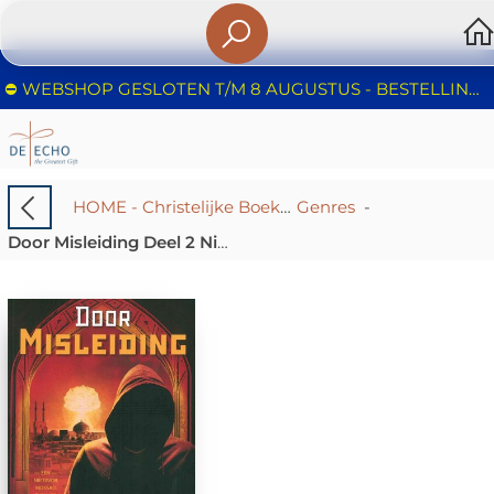
⛔️ WEBSHOP GESLOTEN T/M 8 AUGUSTUS - BESTELLINGEN WORDEN NIET IN BEHANDELING GENOMEN - FIJNE ZOMER!
HOME - Christelijke Boekhandel De Echo – Huizen | Boeken & Cadeaus
Genres
-
Door Misleiding Deel 2 Nir Tavor