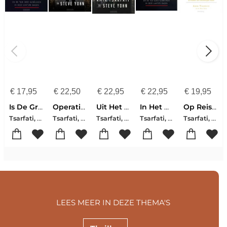
€
17,95
€
22,50
€
22,95
€
22,95
€
19,95
Is De Grote Verdrukking Begonnen
Operatie Joktan Deel 1 Nir Tavor
Uit Het Verre Noorden Deel 3 Nir Tavor
In Het Diepste Geheim
Op Reis Door Daniel
Tsarfati, Amir
Tsarfati, Amir
Tsarfati, Amir
Tsarfati, Amir
Tsarfati, Amir
LEES MEER IN DEZE THEMA'S