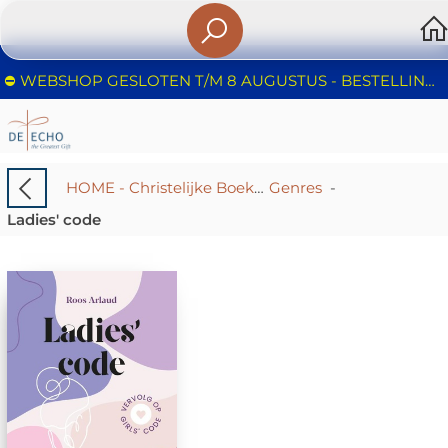
⛔️ WEBSHOP GESLOTEN T/M 8 AUGUSTUS - BESTELLINGEN WORDEN NIET IN BEHANDELING GENOMEN - FIJNE ZOMER!
HOME - Christelijke Boekhandel De Echo – Huizen | Boeken & Cadeaus
Genres
-
Ladies' code