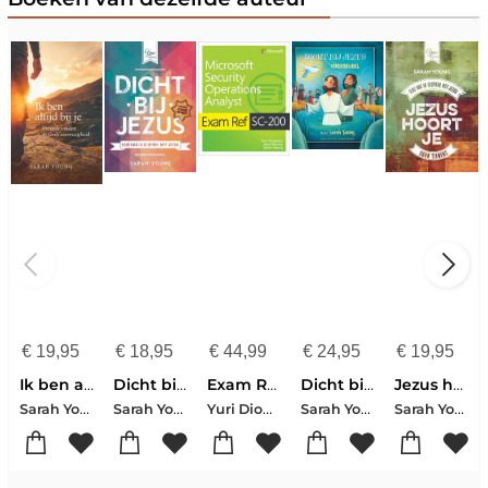
€
19,95
€
18,95
€
44,99
€
24,95
€
19,95
Ik ben altijd bij je
Dicht bij Jezus voor jonge tieners
Exam Ref SC-200 Microsoft Security Operations Analyst
Dicht bij Jezus
Jezus hoort je voor tieners
Sarah Young
Sarah Young
Yuri Diogenes-Jake Mowrer-Sarah Young
Sarah Young
Sarah Young