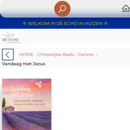
🌞 WELKOM IN DE ECHO IN HUIZEN 🌞
HOME - Christelijke Boekhandel De Echo – Huizen | Boeken & Cadeaus
Genres
-
Vandaag met Jezus