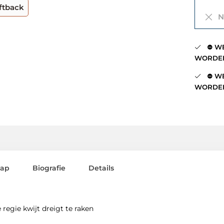
ftback
Ni
⛔️ WE
WORDEN
⛔️ WE
WORDEN
lap
Biografie
Details
 regie kwijt dreigt te raken