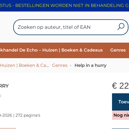
ekhandel De Echo – Huizen | Boeken & Cadeaus
Genres
HOME - Christelijke Boekhandel De Echo – Huizen | Boeken & Cadeaus
Genres
-
-
Help in a hurry
€
22
RRY
F
Toev
Nog ni
8-2026 | 272 pagina's