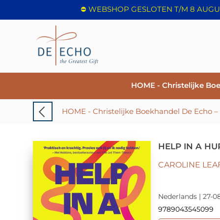
HOME - Christelijke Bo
HELP IN A HU
CAROLINE LEA
Nederlands | 27-0
9789043545099