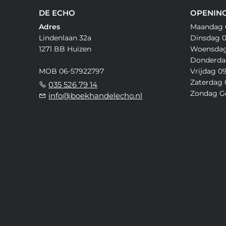
DE ECHO
OPENING
Adres
Maandag 
Lindenlaan 32a
Dinsdag 09
1271 BB Huizen
Woensdag 
Donderdag
MOB 06-57922797
Vrijdag 09
Zaterdag 0
035 526 79 14
Zondag G
info@boekhandelecho.nl