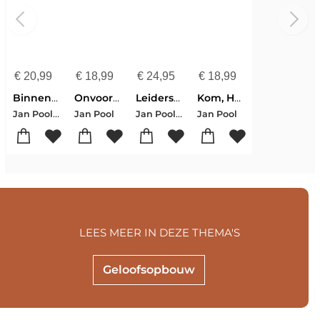
€
20,99
€
18,99
€
24,95
€
18,99
Binnenspiegel
Onvoorstelbare genade
Leiderschap in beweging
Kom, Heilige Geest!
Jan Pool-Michiel Santman
Jan Pool-Jakob van Wielink
Jan Pool
Jan Pool
LEES MEER IN DEZE THEMA'S
Geloofsopbouw