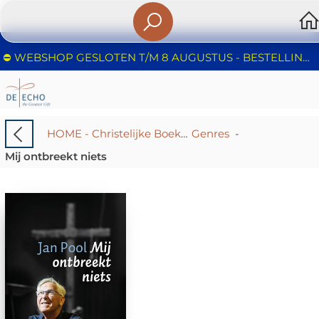
⛔️ WEBSHOP GESLOTEN T/M 8 AUGUSTUS - BESTELLINGEN WORDEN NIET IN BEHANDELING GENOMEN - FIJNE ZOMER!
HOME - Christelijke Boekhandel De Echo – Huizen | Boeken & Cadeaus
Genres
-
Mij ontbreekt niets