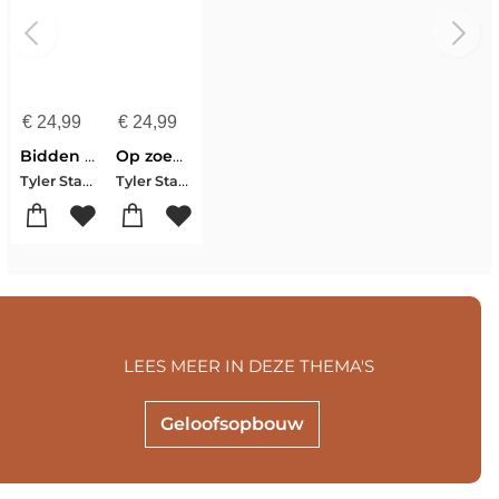
€
24,99
€
24,99
Bidden als een monnik, leven als een dwaas
Op zoek naar genoeg
Tyler Staton
Tyler Staton
LEES MEER IN DEZE THEMA'S
Geloofsopbouw