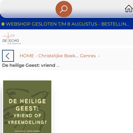
⛔️ WEBSHOP GESLOTEN T/M 8 AUGUSTUS - BESTELLINGEN WORDEN NIET IN BEHANDELING GENOMEN - FIJNE ZOMER!
HOME - Christelijke Boekhandel De Echo – Huizen | Boeken & Cadeaus
Genres
-
De heilige Geest: vriend of vreemdeling?