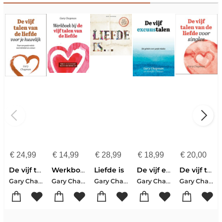
€
24,99
€
14,99
€
28,99
€
18,99
€
20,00
De vijf talen van de liefde voor je huwelijk
Werkboek bij de vijf talen van de liefde
Liefde is
De vijf excuustalen
De vijf talen van de liefde voor singles
Gary Chapman
Gary Chapman
Gary Chapman
Gary Chapman-Jennifer Thomas
Gary Chapman