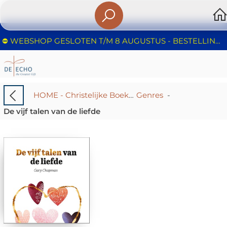
⛔️ WEBSHOP GESLOTEN T/M 8 AUGUSTUS - BESTELLINGEN WORDEN NIET IN BEHANDELING GENOMEN - FIJNE ZOMER!
HOME - Christelijke Boekhandel De Echo – Huizen | Boeken & Cadeaus
Genres
-
De vijf talen van de liefde