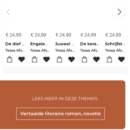
€
24,99
€
24,99
€
24,99
€
24,99
€
24,99
De dief van Korinte
Engelenbrood
Juweel van de Nijl
De keramist van de koningin
Schrijfster in Jeruzalem
Tessa Afshar
Tessa Afshar
Tessa Afshar
Tessa Afshar
Tessa Afshar
LEES MEER IN DEZE THEMA'S
Vertaalde literaire roman, novelle