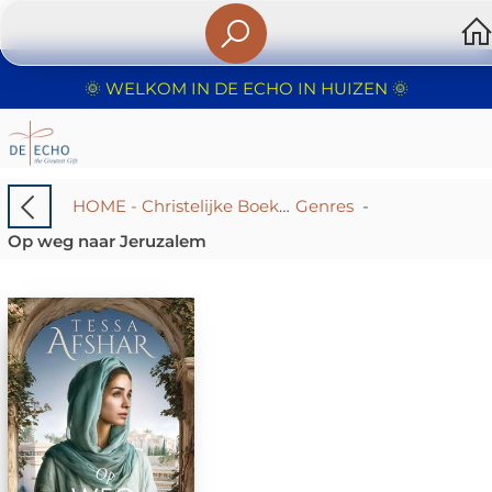
🌞 WELKOM IN DE ECHO IN HUIZEN 🌞
HOME - Christelijke Boekhandel De Echo – Huizen | Boeken & Cadeaus
Genres
-
Op weg naar Jeruzalem