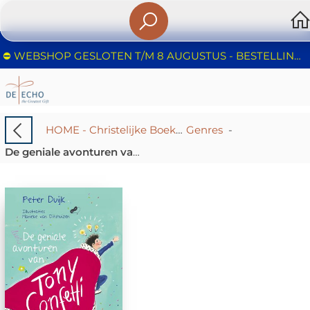
⛔️ WEBSHOP GESLOTEN T/M 8 AUGUSTUS - BESTELLINGEN WORDEN NIET IN BEHANDELING GENOMEN - FIJNE ZOMER!
HOME - Christelijke Boekhandel De Echo – Huizen | Boeken & Cadeaus
Genres
-
De geniale avonturen van Tony Confetti