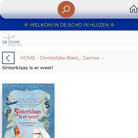
🌞 WELKOM IN DE ECHO IN HUIZEN 🌞
HOME - Christelijke Boekhandel De Echo – Huizen | Boeken & Cadeaus
Genres
-
Sinterklaas is er weer!