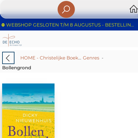
⛔️ WEBSHOP GESLOTEN T/M 8 AUGUSTUS - BESTELLINGEN WORDEN NIET IN BEHANDELING GENOMEN - FIJNE ZOMER!
HOME - Christelijke Boekhandel De Echo – Huizen | Boeken & Cadeaus
Genres
-
Bollengrond